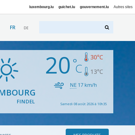
luxembourg.lu
guichet.lu
gouvernement.lu
Autres sites
FR
DE
20
30
°C
13
°C
NE
17
km/h
EMBOURG
FINDEL
Samedi 08 août 2026 à 10h35
MES PRODUITS