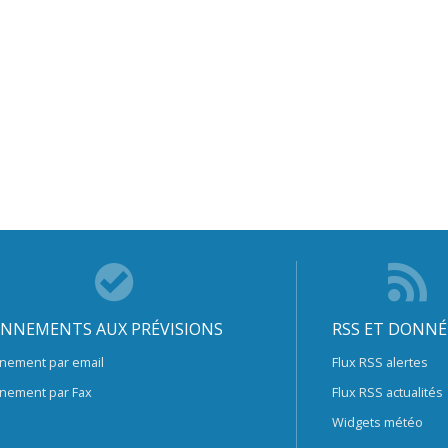
NNEMENTS AUX PRÉVISIONS
RSS ET DONNÉ
nement par email
Flux RSS alertes
nement par Fax
Flux RSS actualités
Widgets météo