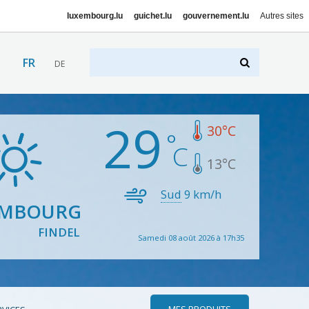
luxembourg.lu
guichet.lu
gouvernement.lu
Autres sites
FR
DE
29
30
°C
13
°C
Sud
9
km/h
EMBOURG
FINDEL
Samedi 08 août 2026 à 17h35
MES PRODUITS