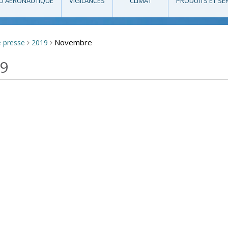
O AÉRONAUTIQUE
VIGILANCES
CLIMAT
PRODUITS ET SE
Novembre
e presse
2019
>
>
19