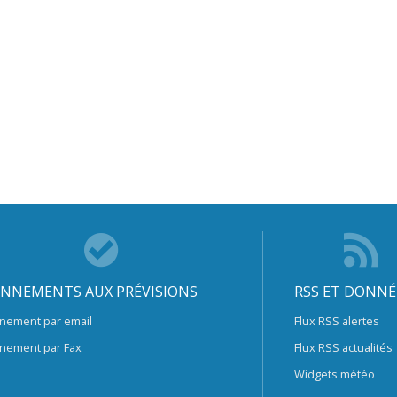
NNEMENTS AUX PRÉVISIONS
RSS ET DONNÉ
nement par email
Flux RSS alertes
nement par Fax
Flux RSS actualités
Widgets météo