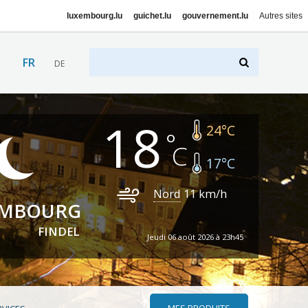
luxembourg.lu
guichet.lu
gouvernement.lu
Autres sites
FR
DE
18
24
°C
17
°C
Nord
11
km/h
EMBOURG
FINDEL
Jeudi 06 août 2026 à 23h45
MES PRODUITS