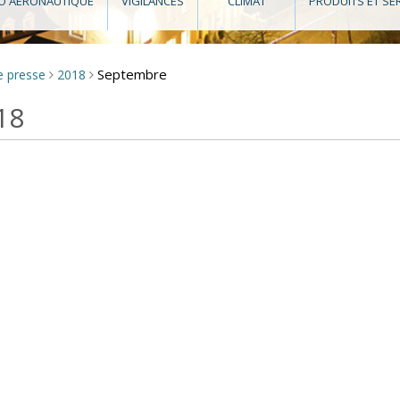
O AÉRONAUTIQUE
VIGILANCES
CLIMAT
PRODUITS ET SE
Septembre
e presse
2018
>
>
18