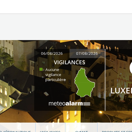
06/08/2026
07/08/2026
VIGILANCES
Aucune
vigilance
particulière
LUX