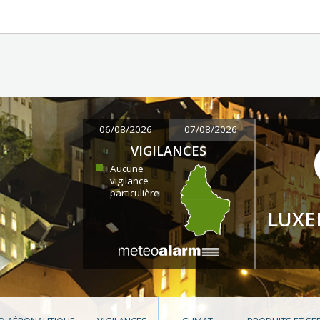
06/08/2026
07/08/2026
VIGILANCES
Aucune
vigilance
particulière
LUX