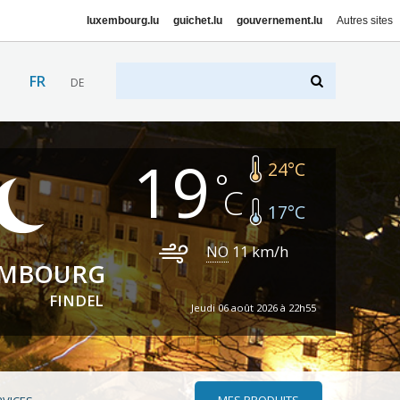
luxembourg.lu
guichet.lu
gouvernement.lu
Autres sites
FR
DE
19
24
°C
17
°C
NO
11
km/h
EMBOURG
FINDEL
Jeudi 06 août 2026 à 22h55
MES PRODUITS