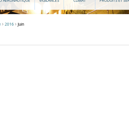
O AÉRONAUTIQUE
VIGILANCES
CLIMAT
PRODUITS ET SE
Juin
e
2016
>
>