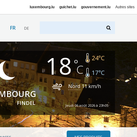
luxembourg.lu
guichet.lu
gouvernement.lu
Autres sites
FR
DE
18
24
°C
17
°C
Nord
11
km/h
EMBOURG
FINDEL
Jeudi 06 août 2026 à 23h05
MES PRODUITS