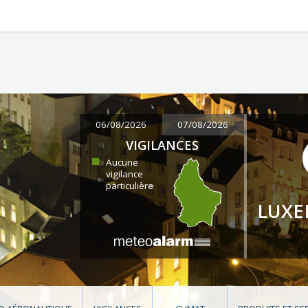
06/08/2026
07/08/2026
VIGILANCES
Aucune
vigilance
particulière
LUX