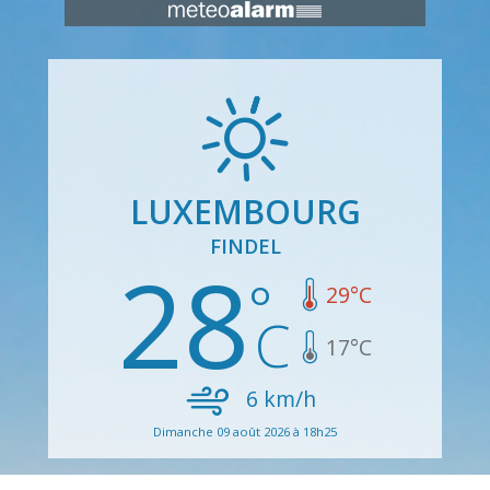
LUXEMBOURG
FINDEL
28
29
°C
17
°C
6
km/h
Dimanche 09 août 2026 à 18h25