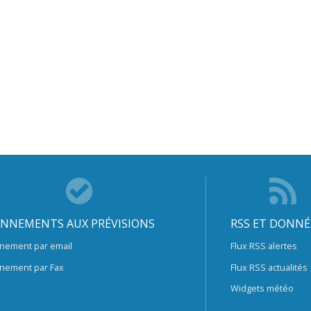
NNEMENTS AUX PRÉVISIONS
RSS ET DONNÉ
nement par email
Flux RSS alertes
nement par Fax
Flux RSS actualités
Widgets météo