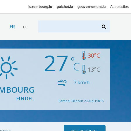
luxembourg.lu
guichet.lu
gouvernement.lu
Autres sites
FR
DE
27
30
°C
13
°C
7
km/h
EMBOURG
FINDEL
Samedi 08 août 2026 à 15h15
MES PRODUITS