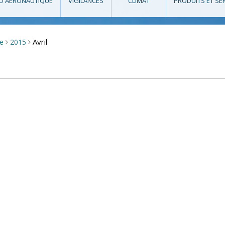
O AÉRONAUTIQUE
VIGILANCES
CLIMAT
PRODUITS ET SE
Avril
se
2015
>
>