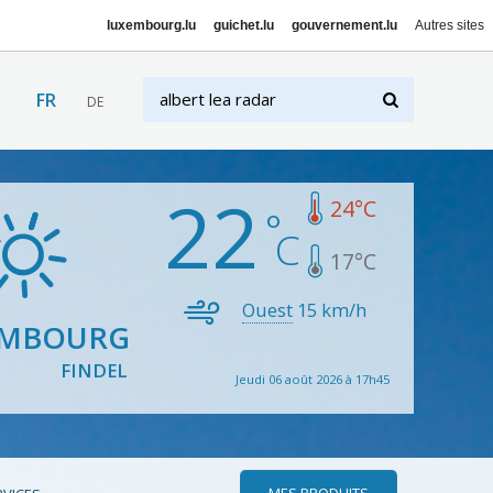
luxembourg.lu
guichet.lu
gouvernement.lu
Autres sites
FR
DE
22
24
°C
17
°C
Ouest
15
km/h
EMBOURG
FINDEL
Jeudi 06 août 2026 à 17h45
MES PRODUITS