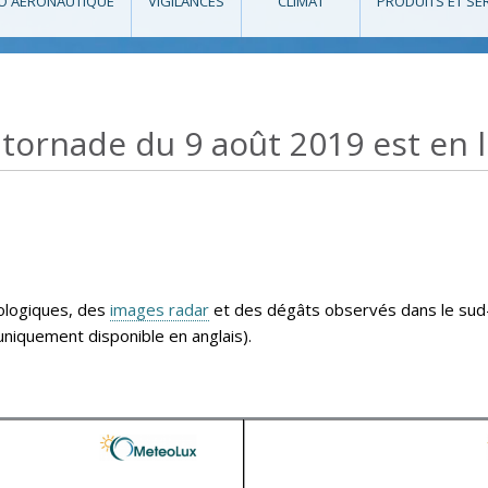
O AÉRONAUTIQUE
VIGILANCES
CLIMAT
PRODUITS ET SE
 tornade du 9 août 2019 est en l
ologiques, des
images radar
et des dégâts observés dans le sud-
niquement disponible en anglais).