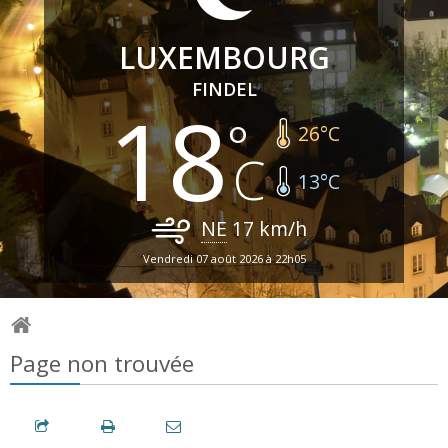
LUXEMBOURG
FINDEL
18
26
°C
13
°C
NE
17
km/h
Vendredi 07 août 2026 à 22h05
Page non trouvée