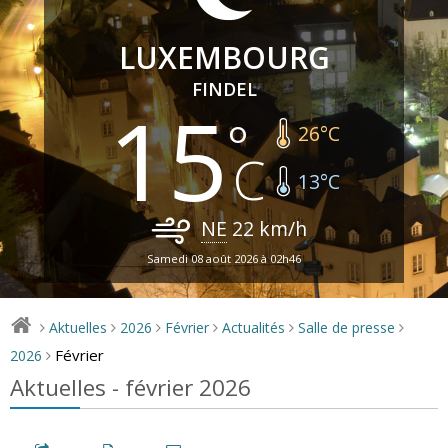
LUXEMBOURG
FINDEL
15
26
°C
13
°C
NE
22
km/h
Samedi 08 août 2026 à 02h46
Aktuelles
2026
Février
Actualités
Salle de presse
>
>
>
>
>
>
Février
2026
>
Aktuelles - février 2026