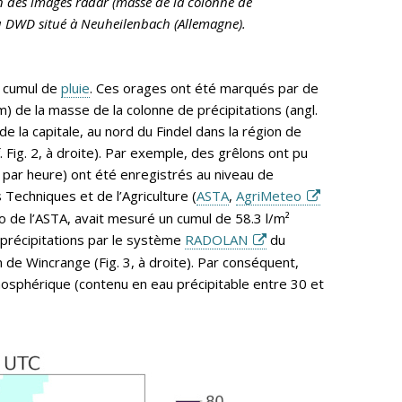
on des images radar (masse de la colonne de
du DWD situé à Neuheilenbach (Allemagne).
u cumul de
pluie
. Ces orages ont été marqués par de
) de la masse de la colonne de précipitations (angl.
 de la capitale, au nord du Findel dans la région de
 Fig. 2, à droite). Par exemple, des grêlons ont pu
² par heure) ont été enregistrés au niveau de
Techniques et de l’Agriculture (
ASTA
,
AgriMeteo
 de l’ASTA, avait mesuré un cumul de 58.3 l/m²
 précipitations par le système
RADOLAN
du
e Wincrange (Fig. 3, à droite). Par conséquent,
mosphérique (contenu en eau précipitable entre 30 et