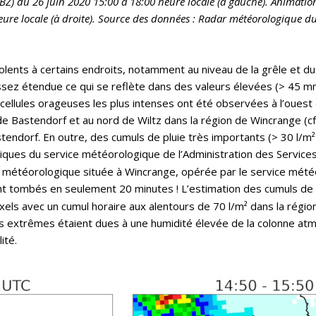
 dBZ) du 26 juin 2020 15:00 à 18:00 heure locale (à gauche). Animati
eure locale (à droite). Source des données : Radar météorologique 
lents à certains endroits, notamment au niveau de la grêle et d
 assez étendue ce qui se reflète dans des valeurs élevées (> 45 mm
, les cellules orageuses les plus intenses ont été observées à l’ouest
de Bastendorf et au nord de Wiltz dans la région de Wincrange (cf.
tendorf. En outre, des cumuls de pluie très importants (> 30 l/m
ques du service météorologique de l’Administration des Services 
n météorologique située à Wincrange, opérée par le service météo
ont tombés en seulement 20 minutes ! L’estimation des cumuls de
 avec un cumul horaire aux alentours de 70 l/m² dans la région d
ns extrêmes étaient dues à une humidité élevée de la colonne at
ité.