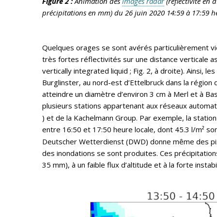
Figure 2 :
Animation des
images radar
(réflectivité en
précipitations en mm) du 26 juin 2020 14:59 à 17:59 h
Quelques orages se sont avérés particulièrement vio
très fortes réflectivités sur une distance verticale
vertically integrated liquid ; Fig. 2, à droite). Ainsi
Burglinster, au nord-est d’Ettelbruck dans la région 
atteindre un diamètre d’environ 3 cm à Merl et à Bas
plusieurs stations appartenant aux réseaux automati
) et de la Kachelmann Group. Par exemple, la statio
entre 16:50 et 17:50 heure locale, dont 45.3 l/m² s
Deutscher Wetterdienst (DWD) donne même des pixels
des inondations se sont produites. Ces précipitatio
35 mm), à un faible flux d’altitude et à la forte instabil