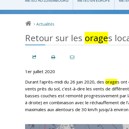
MÉTÉO AU LUXEMBOURG
MÉTÉO EN EUROPE
MÉTÉ
Actualités
>
Retour sur les
orage
s loc
1er juillet 2020
Durant l’après-midi du 26 juin 2020, des
orage
s ont
vents près du sol, c’est-à-dire les vents de différent
basses couches est remonté progressivement par la F
à droite) en combinaison avec le réchauffement de l’a
maximales aux alentours de 30 km/h jusqu’à environ 75