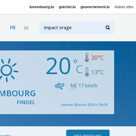
luxembourg.lu
guichet.lu
gouvernement.lu
Autres sites
FR
DE
20
30
°C
13
°C
NE
17
km/h
EMBOURG
FINDEL
Samedi 08 août 2026 à 10h35
MES PRODUITS