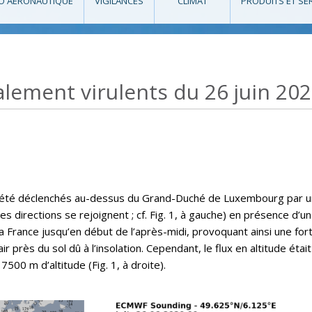
O AÉRONAUTIQUE
VIGILANCES
CLIMAT
PRODUITS ET SE
alement virulents du 26 juin 20
 été déclenchés au-dessus du Grand-Duché de Luxembourg par u
es directions se rejoignent ; cf. Fig. 1, à gauche) en présence d’un
rance jusqu’en début de l’après-midi, provoquant ainsi une forte 
ir près du sol dû à l’insolation. Cependant, le flux en altitude é
00 m d’altitude (Fig. 1, à droite).