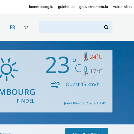
luxembourg.lu
guichet.lu
gouvernement.lu
Autres sites
FR
DE
23
24
°C
17
°C
Ouest
15
km/h
EMBOURG
FINDEL
Jeudi 06 août 2026 à 18h45
MES PRODUITS