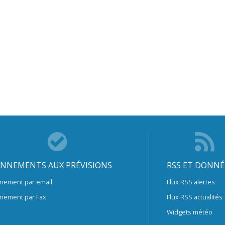
NNEMENTS AUX PRÉVISIONS
RSS ET DONNÉ
nement par email
Flux RSS alertes
nement par Fax
Flux RSS actualités
Widgets météo