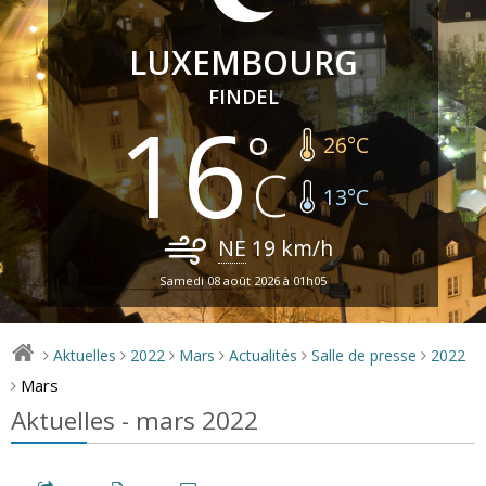
LUXEMBOURG
FINDEL
16
26
°C
13
°C
NE
19
km/h
Samedi 08 août 2026 à 01h05
Aktuelles
2022
Mars
Actualités
Salle de presse
2022
>
>
>
>
>
>
Mars
>
Aktuelles - mars 2022