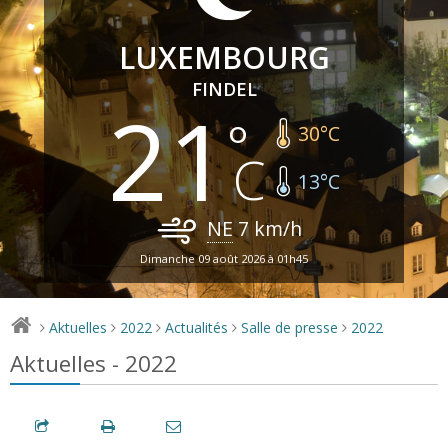
LUXEMBOURG
FINDEL
21
30
°C
13
°C
NE
7
km/h
Dimanche 09 août 2026 à 01h45
Aktuelles
2022
Actualités
Salle de presse
2022
>
>
>
>
>
Aktuelles - 2022