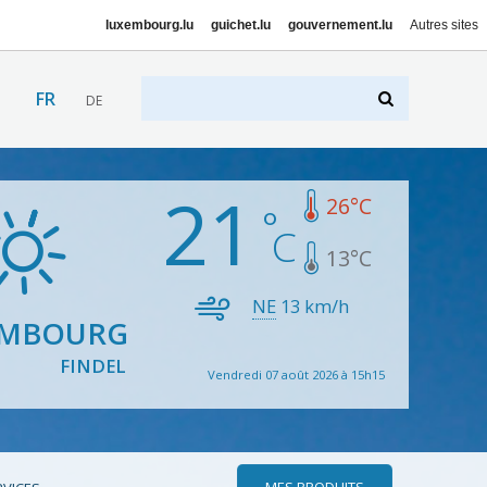
luxembourg.lu
guichet.lu
gouvernement.lu
Autres sites
FR
DE
21
26
°C
13
°C
NE
13
km/h
EMBOURG
FINDEL
Vendredi 07 août 2026 à 15h15
MES PRODUITS