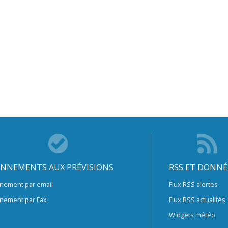
NNEMENTS AUX PRÉVISIONS
RSS ET DONNÉ
nement par email
Flux RSS alertes
nement par Fax
Flux RSS actualités
Widgets météo