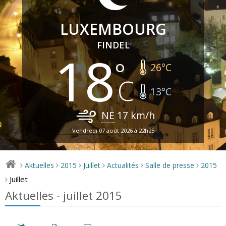
LUXEMBOURG
FINDEL
18
26
°C
13
°C
NE
17
km/h
Vendredi 07 août 2026 à 22h25
Aktuelles
2015
Juillet
Actualités
Salle de presse
2015
>
>
>
>
>
>
Juillet
>
Aktuelles - juillet 2015