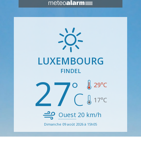
LUXEMBOURG
FINDEL
27
29
°C
17
°C
Ouest
20
km/h
Dimanche 09 août 2026 à 15h05