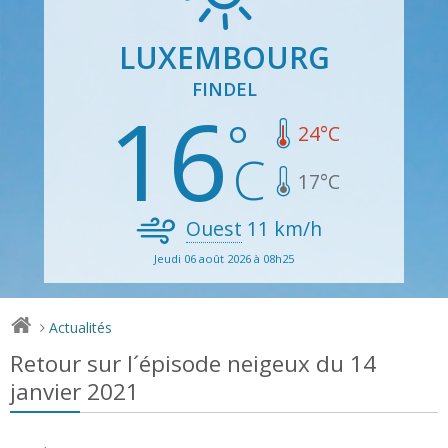
LUXEMBOURG
FINDEL
16
24
°C
17
°C
Ouest
11
km/h
Jeudi 06 août 2026 à 08h25
Actualités
>
Retour sur l´épisode neigeux du 14
janvier 2021