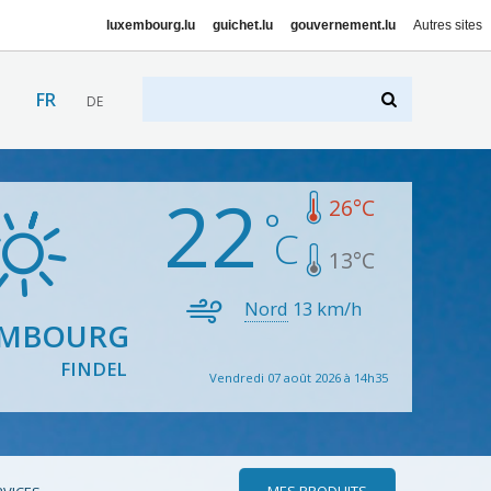
luxembourg.lu
guichet.lu
gouvernement.lu
Autres sites
FR
DE
22
26
°C
13
°C
Nord
13
km/h
EMBOURG
FINDEL
Vendredi 07 août 2026 à 14h35
MES PRODUITS