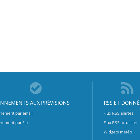
NNEMENTS AUX PRÉVISIONS
RSS ET DONNÉ
nement par email
Flux RSS alertes
nement par Fax
Flux RSS actualités
Widgets météo