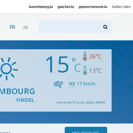
luxembourg.lu
guichet.lu
gouvernement.lu
Autres sites
FR
DE
15
26
°C
13
°C
NE
17
km/h
EMBOURG
FINDEL
Vendredi 07 août 2026 à 09h05
MES PRODUITS