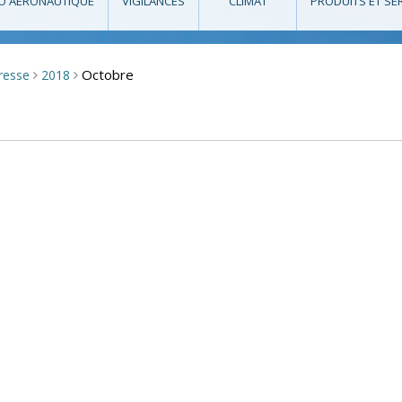
O AÉRONAUTIQUE
VIGILANCES
CLIMAT
PRODUITS ET SE
Octobre
presse
2018
>
>