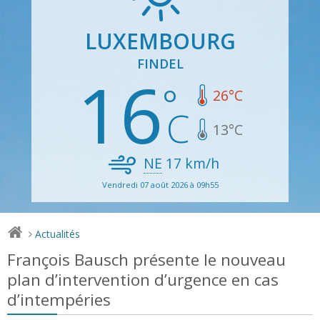
LUXEMBOURG
FINDEL
16
26
°C
13
°C
NE
17
km/h
Vendredi 07 août 2026 à 09h55
Actualités
>
François Bausch présente le nouveau
plan d’intervention d’urgence en cas
d’intempéries