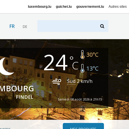
luxembourg.lu
guichet.lu
gouvernement.lu
Autres sites
FR
DE
24
30
°C
13
°C
Sud
2
km/h
EMBOURG
FINDEL
Samedi 08 août 2026 à 21h15
MES PRODUITS