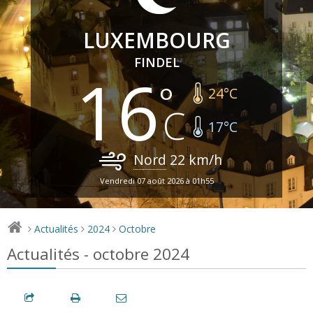
LUXEMBOURG
FINDEL
16
24
°C
17
°C
Nord
22
km/h
Vendredi 07 août 2026 à 01h55
Actualités
2024
Octobre
>
>
>
Actualités - octobre 2024