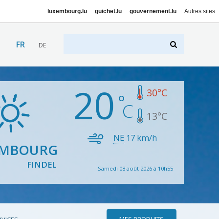
luxembourg.lu
guichet.lu
gouvernement.lu
Autres sites
FR
DE
20
30
°C
13
°C
NE
17
km/h
EMBOURG
FINDEL
Samedi 08 août 2026 à 10h55
MES PRODUITS