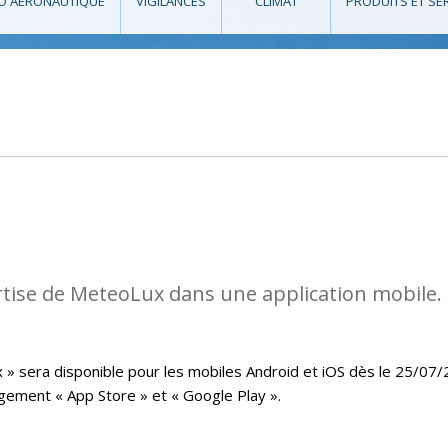
O AÉRONAUTIQUE
VIGILANCES
CLIMAT
PRODUITS ET SE
rtise de MeteoLux dans une application mobile.
x » sera disponible pour les mobiles Android et iOS dès le 25/07
rgement « App Store » et « Google Play ».