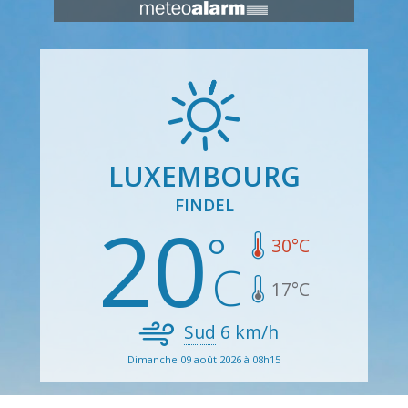
LUXEMBOURG
FINDEL
20
30
°C
17
°C
Sud
6
km/h
Dimanche 09 août 2026 à 08h15