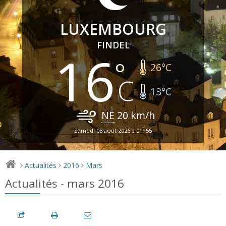
LUXEMBOURG
FINDEL
16
26
°C
13
°C
NE
20
km/h
Samedi 08 août 2026 à 01h55
Actualités
2016
Mars
>
>
>
Actualités - mars 2016