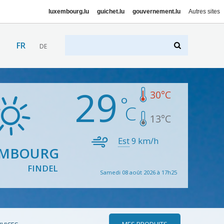
luxembourg.lu
guichet.lu
gouvernement.lu
Autres sites
FR
DE
29
30
°C
13
°C
Est
9
km/h
EMBOURG
FINDEL
Samedi 08 août 2026 à 17h25
MES PRODUITS