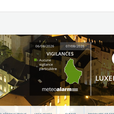
06/08/2026
07/08/2026
VIGILANCES
Aucune
vigilance
particulière
LUX