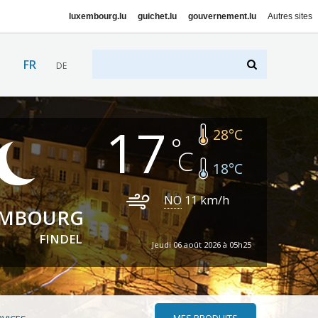
luxembourg.lu
guichet.lu
gouvernement.lu
Autres sites
FR
DE
17
28
°C
18
°C
NO
11
km/h
EMBOURG
FINDEL
Jeudi 06 août 2026 à 05h25
MES PRODUITS