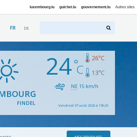
luxembourg.lu
guichet.lu
gouvernement.lu
Autres sites
FR
DE
24
26
°C
13
°C
NE
15
km/h
EMBOURG
FINDEL
Vendredi 07 août 2026 à 19h25
MES PRODUITS