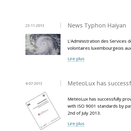
News Typhon Haiyan
23-11-2013
L’Administration des Services d
volontaires luxembourgeois aux P
Lire plus
MeteoLux has successfu
4-07-2013
MeteoLux has successfully pro
with ISO 9001 standards by pas
2nd of July 2013.
Lire plus