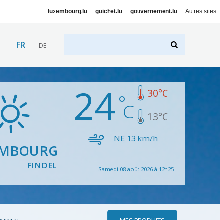
luxembourg.lu
guichet.lu
gouvernement.lu
Autres sites
FR
DE
24
30
°C
13
°C
NE
13
km/h
EMBOURG
FINDEL
Samedi 08 août 2026 à 12h25
MES PRODUITS