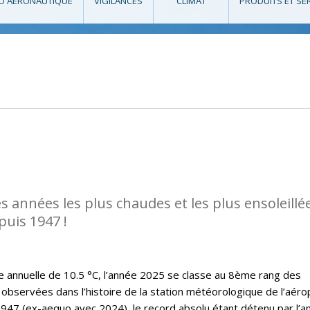
O AÉRONAUTIQUE
VIGILANCES
CLIMAT
PRODUITS ET SE
es années les plus chaudes et les plus ensoleillé
puis 1947 !
annuelle de 10.5 °C, l’année 2025 se classe au 8ème rang des
observées dans l’histoire de la station météorologique de l’aéro
47 (ex-aequo avec 2024), le record absolu étant détenu par l’a