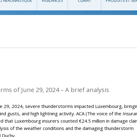
O AÉRONAUTIQUE
VIGILANCES
CLIMAT
PRODUITS ET SE
ms of June 29, 2024 – A brief analysis
une 29, 2024, severe thunderstorms impacted Luxembourg, bringi
wind gusts, and high lightning activity. ACA (The voice of the Insur
ed that Luxembourg insurers counted €24.5 million in damage clai
nalysis of the weather conditions and the damaging thunderstorm
d Duchy.