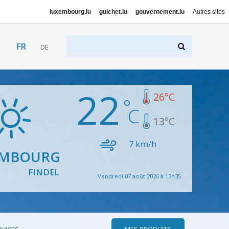
luxembourg.lu
guichet.lu
gouvernement.lu
Autres sites
FR
DE
22
26
°C
13
°C
7
km/h
EMBOURG
FINDEL
Vendredi 07 août 2026 à 13h35
MES PRODUITS