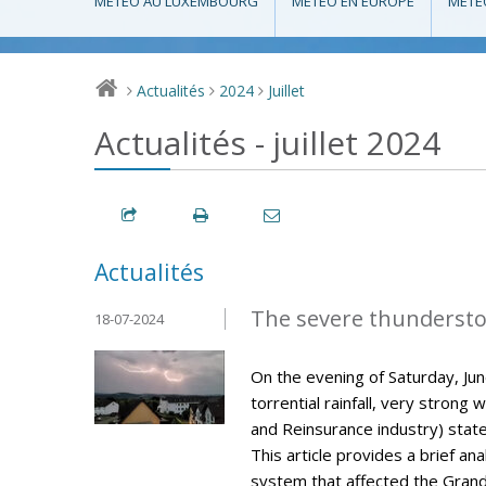
MÉTÉO AU LUXEMBOURG
MÉTÉO EN EUROPE
MÉTÉ
Actualités
2024
Juillet
>
>
>
Actualités - juillet 2024
Actualités
The severe thunderstor
18-07-2024
On the evening of Saturday, J
torrential rainfall, very strong 
and Reinsurance industry) stat
This article provides a brief a
system that affected the Gran