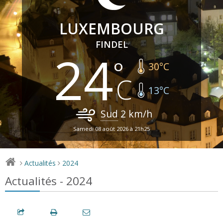
LUXEMBOURG
FINDEL
24
30
°C
13
°C
Sud
2
km/h
Samedi 08 août 2026 à 21h25
Actualités
2024
>
>
Actualités - 2024