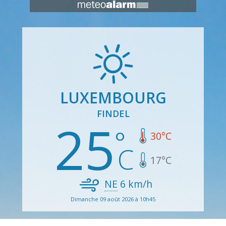
LUXEMBOURG
FINDEL
25
30
°C
17
°C
NE
6
km/h
Dimanche 09 août 2026 à 10h45