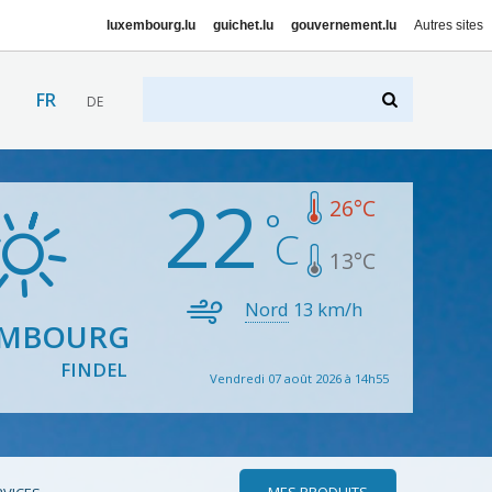
luxembourg.lu
guichet.lu
gouvernement.lu
Autres sites
FR
DE
22
26
°C
13
°C
Nord
13
km/h
EMBOURG
FINDEL
Vendredi 07 août 2026 à 14h55
MES PRODUITS