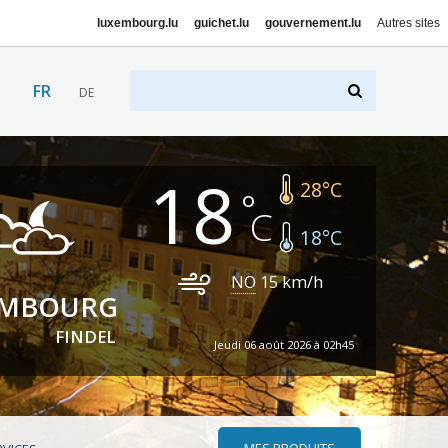
luxembourg.lu
guichet.lu
gouvernement.lu
Autres sites
FR
DE
18
28
°C
18
°C
NO
15
km/h
EMBOURG
FINDEL
Jeudi 06 août 2026 à 02h45
MES PRODUITS