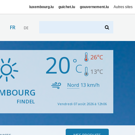
luxembourg.lu
guichet.lu
gouvernement.lu
Autres sites
FR
DE
20
26
°C
13
°C
Nord
13
km/h
EMBOURG
FINDEL
Vendredi 07 août 2026 à 12h06
MES PRODUITS