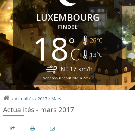
LUXEMBOURG
FINDEL
18
26
°C
13
°C
NE
17
km/h
Vendredi 07 août 2026 à 22h25
Actualités
2017
Mars
>
>
>
Actualités - mars 2017