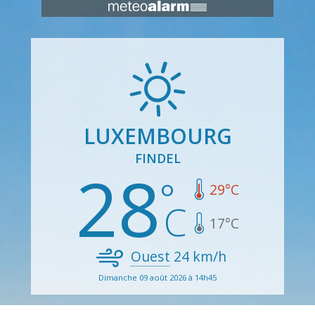
LUXEMBOURG
FINDEL
28
29
°C
17
°C
Ouest
24
km/h
Dimanche 09 août 2026 à 14h45