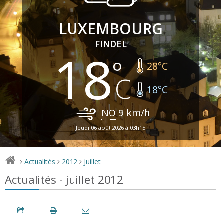
LUXEMBOURG
FINDEL
18
28
°C
18
°C
NO
9
km/h
Jeudi 06 août 2026 à 03h15
Actualités
2012
Juillet
>
>
>
Actualités - juillet 2012