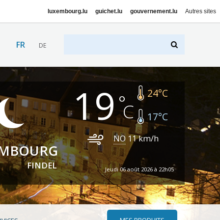
luxembourg.lu
guichet.lu
gouvernement.lu
Autres sites
FR
DE
19
24
°C
17
°C
NO
11
km/h
EMBOURG
FINDEL
Jeudi 06 août 2026 à 22h05
MES PRODUITS