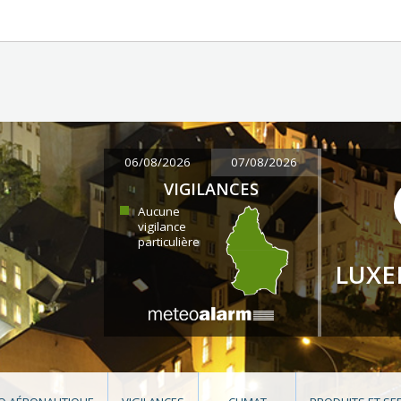
06/08/2026
07/08/2026
VIGILANCES
Aucune
vigilance
particulière
LUX