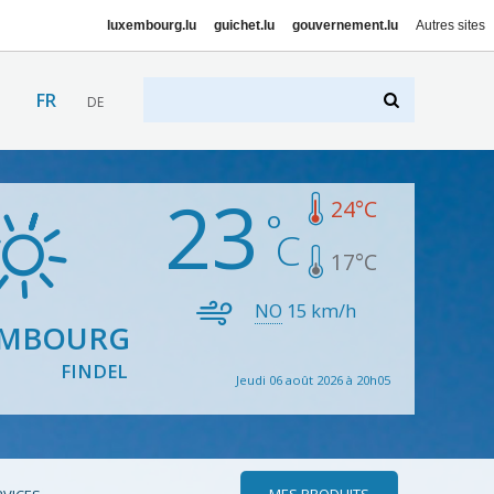
luxembourg.lu
guichet.lu
gouvernement.lu
Autres sites
FR
DE
23
24
°C
17
°C
NO
15
km/h
EMBOURG
FINDEL
Jeudi 06 août 2026 à 20h05
MES PRODUITS