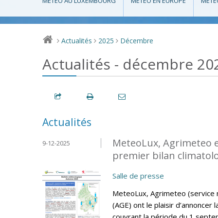
MÉTÉO AU LUXEMBOURG
MÉTÉO EN EUROPE
MÉTÉ
Actualités
2025
Décembre
>
>
>
Actualités - décembre 20
Actualités
MeteoLux, Agrimeteo et 
9-12-2025
premier bilan climatol
Salle de presse
MeteoLux, Agrimeteo (service mé
(AGE) ont le plaisir d’annoncer 
couvrant la période du 1 sept