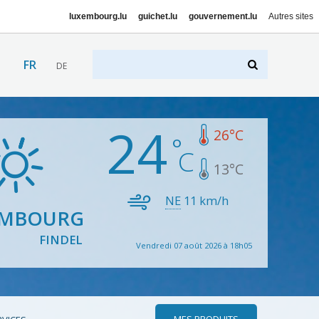
luxembourg.lu
guichet.lu
gouvernement.lu
Autres sites
FR
DE
24
26
°C
13
°C
NE
11
km/h
EMBOURG
FINDEL
Vendredi 07 août 2026 à 18h05
MES PRODUITS