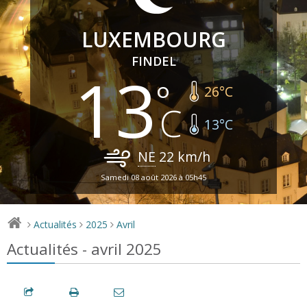
LUXEMBOURG
FINDEL
13
26
°C
13
°C
NE
22
km/h
Samedi 08 août 2026 à 05h45
Actualités
2025
Avril
>
>
>
Actualités - avril 2025