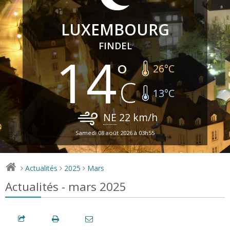
LUXEMBOURG
FINDEL
14
26
°C
13
°C
NE
22
km/h
Samedi 08 août 2026 à 03h55
Actualités
2025
Mars
>
>
>
Actualités - mars 2025