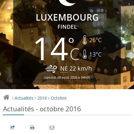
LUXEMBOURG
FINDEL
14
26
°C
13
°C
NE
22
km/h
Samedi 08 août 2026 à 04h05
Actualités
2016
Octobre
>
>
>
Actualités - octobre 2016