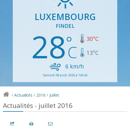
LUXEMBOURG
FINDEL
28
30
°C
13
°C
6
km/h
Samedi 08 août 2026 à 16h26
Actualités
2016
Juillet
>
>
>
Actualités - juillet 2016