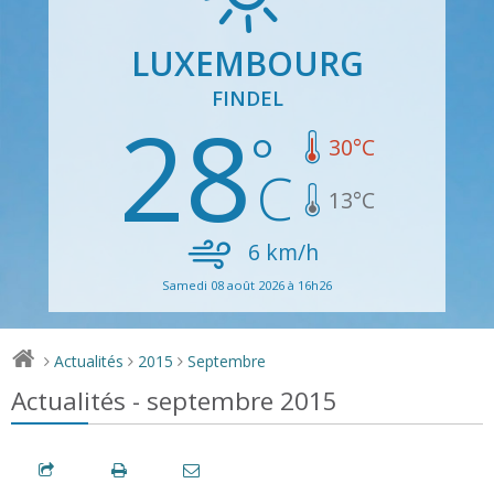
LUXEMBOURG
FINDEL
28
30
°C
13
°C
6
km/h
Samedi 08 août 2026 à 16h26
Actualités
2015
Septembre
>
>
>
Actualités - septembre 2015