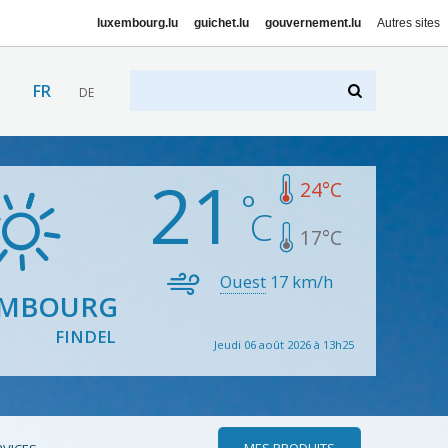
luxembourg.lu
guichet.lu
gouvernement.lu
Autres sites
FR
DE
21
24
°C
17
°C
Ouest
17
km/h
EMBOURG
FINDEL
Jeudi 06 août 2026 à 13h25
MES PRODUITS