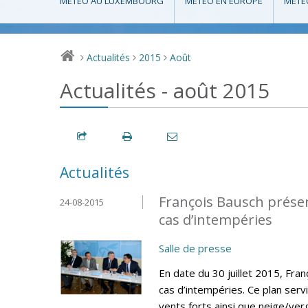
MÉTÉO AU LUXEMBOURG
MÉTÉO EN EUROPE
MÉTÉ
Actualités
2015
Août
>
>
>
Actualités - août 2015
Actualités
François Bausch présen
24-08-2015
cas d’intempéries
Salle de presse
En date du 30 juillet 2015, Fra
cas d’intempéries. Ce plan ser
vents forts ainsi que neige/verg