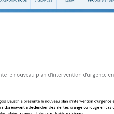
O AÉRONAUTIQUE
VIGILANCES
CLIMAT
PRODUITS ET SE
te le nouveau plan d’intervention d’urgence en
nçois Bausch a présenté le nouveau plan d’intervention d’urgence 
vira dorénavant à déclencher des alertes orange ou rouge en cas 
las, pluies, orages, chaleurs et froids extrêmes.