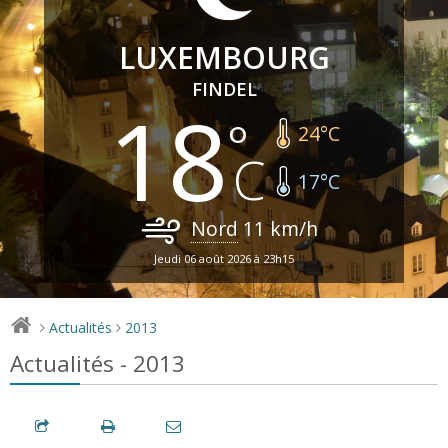
LUXEMBOURG
FINDEL
18
24
°C
17
°C
Nord
11
km/h
Jeudi 06 août 2026 à 23h15
Actualités
2013
>
>
Actualités - 2013