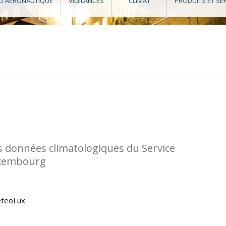
O AÉRONAUTIQUE
VIGILANCES
CLIMAT
PRODUITS ET SE
s données climatologiques du Service
uxembourg
eteoLux