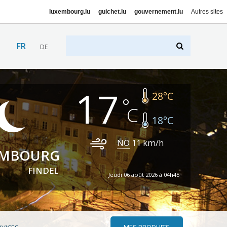
luxembourg.lu
guichet.lu
gouvernement.lu
Autres sites
FR
DE
17
28
°C
18
°C
NO
11
km/h
EMBOURG
FINDEL
Jeudi 06 août 2026 à 04h45
MES PRODUITS